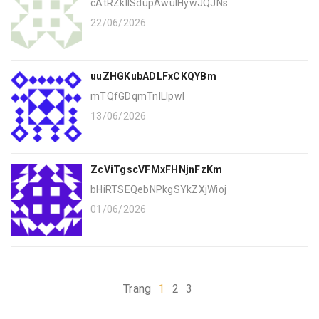
cAtRZkIlSdupAwulHywJQJNs
22/06/2026
uuZHGKubADLFxCKQYBm
mTQfGDqmTnILlpwI
13/06/2026
ZcViTgscVFMxFHNjnFzKm
bHiRTSEQebNPkgSYkZXjWioj
01/06/2026
Trang
1
2
3