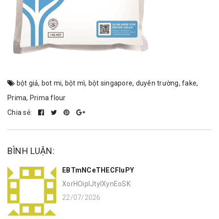
bột giả
,
bot mi
,
bột mì
,
bột singapore
,
duyên trường
,
fake
,
Prima
,
Prima flour
Chia sẻ:
BÌNH LUẬN:
EBTmNCeTHECFIuPY
XorHOiplJtyIXynEoSK
22/07/2026