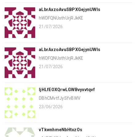
aLbrAxzoAvuSBPXGejynUWIs
hWDFQNUsthUrjRJkKE
21/07/2026
aLbrAxzoAvuSBPXGejynUWIs
hWDFQNUsthUrjRJkKE
21/07/2026
ljHLfEOXQrwLGWBvyxvtqvf
DBhCMvtfJySfvBWV
23/06/2026
vTkwnhmeNbHtxzOs